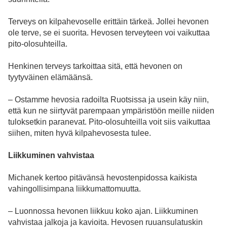
Terveys on kilpahevoselle erittäin tärkeä. Jollei hevonen
ole terve, se ei suorita. Hevosen terveyteen voi vaikuttaa
pito-olosuhteilla.
Henkinen terveys tarkoittaa sitä, että hevonen on
tyytyväinen elämäänsä.
– Ostamme hevosia radoilta Ruotsissa ja usein käy niin,
että kun ne siirtyvät parempaan ympäristöön meille niiden
tuloksetkin paranevat. Pito-olosuhteilla voit siis vaikuttaa
siihen, miten hyvä kilpahevosesta tulee.
Liikkuminen vahvistaa
Michanek kertoo pitävänsä hevostenpidossa kaikista
vahingollisimpana liikkumattomuutta.
– Luonnossa hevonen liikkuu koko ajan. Liikkuminen
vahvistaa jalkoja ja kavioita. Hevosen ruuansulatuskin