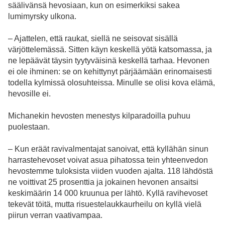
säälivänsä hevosiaan, kun on esimerkiksi sakea
lumimyrsky ulkona.
– Ajattelen, että raukat, siellä ne seisovat sisällä
värjöttelemässä. Sitten käyn keskellä yötä katsomassa, ja
ne lepäävät täysin tyytyväisinä keskellä tarhaa. Hevonen
ei ole ihminen: se on kehittynyt pärjäämään erinomaisesti
todella kylmissä olosuhteissa. Minulle se olisi kova elämä,
hevosille ei.
Michanekin hevosten menestys kilparadoilla puhuu
puolestaan.
– Kun eräät ravivalmentajat sanoivat, että kyllähän sinun
harrastehevoset voivat asua pihatossa tein yhteenvedon
hevostemme tuloksista viiden vuoden ajalta. 118 lähdöstä
ne voittivat 25 prosenttia ja jokainen hevonen ansaitsi
keskimäärin 14 000 kruunua per lähtö. Kyllä ravihevoset
tekevät töitä, mutta risuestelaukkaurheilu on kyllä vielä
piirun verran vaativampaa.