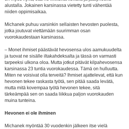
alustalla. Jokainen karsinassa vietetty tunti vähentää
niiden oppimisaikaa.
Michanek puhuu varsinkin sellaisten hevosten puolesta,
jotka joutuvat viettämään suurimman osan
vuorokaudestaan karsinassa.
– Monet ihmiset päästävät hevosensa ulos aamukuudelta
ja tuovat ne sisälle iltakahdeksalta ja tässä on varmasti
tarpeeksi ulkona oloa. Mutta jotkut pitävät kilpahevosensa
karsinassa 23 tuntia vuorokaudessa. Tämä on hulluutta.
Miten ne voisivat olla terveitä? Ihmiset ajattelevat, että kun
hevonen tekee raskasta työtä, sen pitää saada levätä,
mutta mitä kovempaa työtä hevonen tekee, sitä
tärkeämpää sen on saada liikkua paljon vuorokauden
muina tunteina.
Hevonen ei ole ihminen
Michanek myöntää 30 vuodenkin jälkeen itse vielä