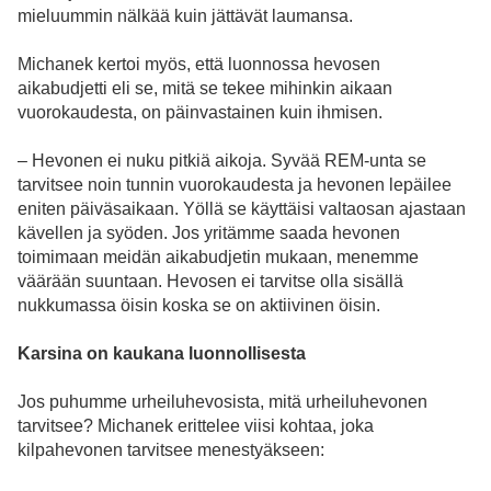
mieluummin nälkää kuin jättävät laumansa.
Michanek kertoi myös, että luonnossa hevosen
aikabudjetti eli se, mitä se tekee mihinkin aikaan
vuorokaudesta, on päinvastainen kuin ihmisen.
– Hevonen ei nuku pitkiä aikoja. Syvää REM-unta se
tarvitsee noin tunnin vuorokaudesta ja hevonen lepäilee
eniten päiväsaikaan. Yöllä se käyttäisi valtaosan ajastaan
kävellen ja syöden. Jos yritämme saada hevonen
toimimaan meidän aikabudjetin mukaan, menemme
väärään suuntaan. Hevosen ei tarvitse olla sisällä
nukkumassa öisin koska se on aktiivinen öisin.
Karsina on kaukana luonnollisesta
Jos puhumme urheiluhevosista, mitä urheiluhevonen
tarvitsee? Michanek erittelee viisi kohtaa, joka
kilpahevonen tarvitsee menestyäkseen: