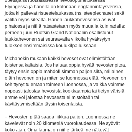
opettajana ruotsalaisessa hevosoppilaitoksessa
Flyingessä ja hänellä on kotonaan englannintäysverisiä,
jotka kilpailevat risuestelaukassa (ns. steeplechase) sekä
välillä myös sileällä. Hänen laukkahevosensa asuvat
pihatossa ja niillä ratsastetaan myös muualla kuin radalla:
perheen juuri Ruotsin Grand Nationaliin osallistunut
laukkahevonen sai seuraavalla viikolla hyväksytyn
tuloksen ensimmäisissä koulukilpailuissaan.
Michanekin mukaan kaikki hevoset ovat elimistöltään
toistensa kaltaisia. Jos haluaa oppia hyvää hevostenpitoa,
täytyy ensin oppia mahdollisimman paljon siitä, millainen
eläin hevonen on ja miten se luonnossa elää. Hevonen on
kehittynyt tulemaan toimeen luonnossa, ja vaikka voimme
nopeasti jalostaa hevosista kookkaampia tai tietyn värisiä,
emme voi jalostaa hevosesta elimistöltään tai
käyttäytymiseltään täysin toisenlaista.
– Hevosten pitää saada liikkua paljon. Luonnossa ne
kävelevät noin 20 kilometriä vuorokaudessa. Ne syövät
koko ajan. Oma lauma on niille tärkeä: ne näkevät