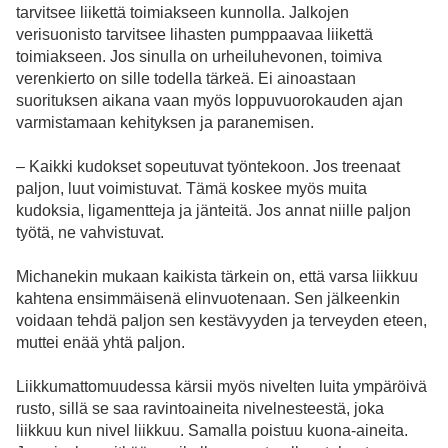
tarvitsee liikettä toimiakseen kunnolla. Jalkojen
verisuonisto tarvitsee lihasten pumppaavaa liikettä
toimiakseen. Jos sinulla on urheiluhevonen, toimiva
verenkierto on sille todella tärkeä. Ei ainoastaan
suorituksen aikana vaan myös loppuvuorokauden ajan
varmistamaan kehityksen ja paranemisen.
– Kaikki kudokset sopeutuvat työntekoon. Jos treenaat
paljon, luut voimistuvat. Tämä koskee myös muita
kudoksia, ligamentteja ja jänteitä. Jos annat niille paljon
työtä, ne vahvistuvat.
Michanekin mukaan kaikista tärkein on, että varsa liikkuu
kahtena ensimmäisenä elinvuotenaan. Sen jälkeenkin
voidaan tehdä paljon sen kestävyyden ja terveyden eteen,
muttei enää yhtä paljon.
Liikkumattomuudessa kärsii myös nivelten luita ympäröivä
rusto, sillä se saa ravintoaineita nivelnesteestä, joka
liikkuu kun nivel liikkuu. Samalla poistuu kuona-aineita.