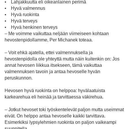
• Lahjakkuutta eli oikeanlainen perimä
• Hyvä valmennus
• Hyvä ruokinta
• Hyvä terveys
• Hyvä henkinen terveys
– Me voimme vaikuttaa neljään viimeiseen kohtaan
hevostenpidollamme, Per Michanek toteaa.
– Voit ehkä ajatella, ettei valmennuksella ja
hevostenpidolla ole yhteyttä mutta näin kuitenkin on: Jos
annat hevosen liikkua itsekseen, tämä vaikuttaa
valmennuksen tavoin ja antaa hevoselle hyvän
peruskunnon.
Hevosen hyvä ruokinta on helppoa: hyvälaatuista
karkearehua eli heinää ja tarvittaessa väkirehua.
– Jotkut hevoset toki työskentelevät paljon mutta useimmat
eivät. On helppo antaa hevoselle kaikki tarvittava.
Esimerkiksi lypsylehmien ruokinta on paljon vaikeampi
suunnitella.