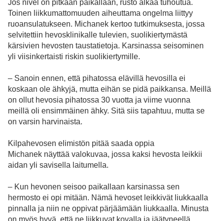
Jos nivel on pitkään paikallaan, rusto alkaa tuhoutua.
Toinen liikkumattomuuden aiheuttama ongelma liittyy
ruoansulatukseen. Michanek kertoo tutkimuksesta, jossa
selvitettiin hevosklinikalle tulevien, suolikiertymästä
kärsivien hevosten taustatietoja. Karsinassa seisominen
yli viisinkertaisti riskin suolikiertymille.
– Sanoin ennen, että pihatossa elävillä hevosilla ei
koskaan ole ähkyjä, mutta eihän se pidä paikkansa. Meillä
on ollut hevosia pihatossa 30 vuotta ja viime vuonna
meillä oli ensimmäinen ähky. Sitä siis tapahtuu, mutta se
on varsin harvinaista.
Kilpahevosen elimistön pitää saada oppia
Michanek näyttää valokuvaa, jossa kaksi hevosta leikkii
aidan yli savisella laitumella.
– Kun hevonen seisoo paikallaan karsinassa sen
hermosto ei opi mitään. Nämä hevoset leikkivät liukkaalla
pinnalla ja niin ne oppivat pärjäämään liukkaalla. Minusta
on myös hyvä, että ne liikkuvat kovalla ja jäätyneellä